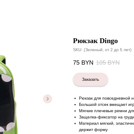
Рюкзак Dingo
SKU:
(Зеленый, от 2 до 5 лет)
75
BYN
105
BYN
Заказать
Рюкзак для повседневной но
Большой отсек вмещает игр
Мягкие плечевые ремни дл
Защелка-фиксатор на груд
Материал мягкий, эластичн
держит форму